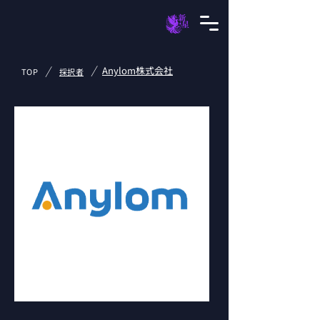
/
/
Anylom株式会社
TOP
採択者