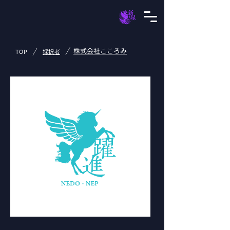
/
/
株式会社こころみ
TOP
採択者