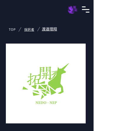
/
/
渡邉理翔
TOP
採択者