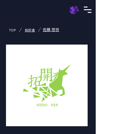
/
/
佐藤 悠世
TOP
採択者