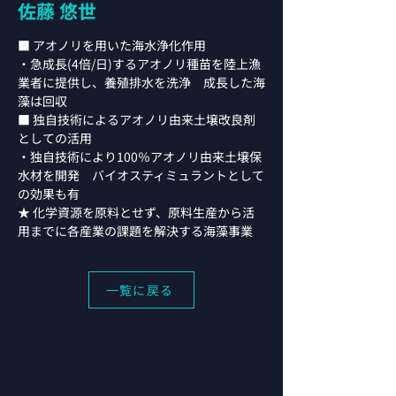
佐藤 悠世
■ アオノリを用いた海水浄化作用
・急成長(4倍/日)するアオノリ種苗を陸上漁
業者に提供し、養殖排水を洗浄　成長した海
藻は回収
■ 独自技術によるアオノリ由来土壌改良剤
としての活用
・独自技術により100％アオノリ由来土壌保
水材を開発　バイオスティミュラントとして
の効果も有
★ 化学資源を原料とせず、原料生産から活
用までに各産業の課題を解決する海藻事業
一覧に戻る