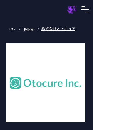
/
/
株式会社オトキュア
TOP
採択者