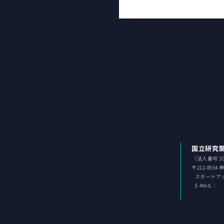
国立研究
（法人番号 202
〒212-8554
スタ
ートア
E-MAIL：