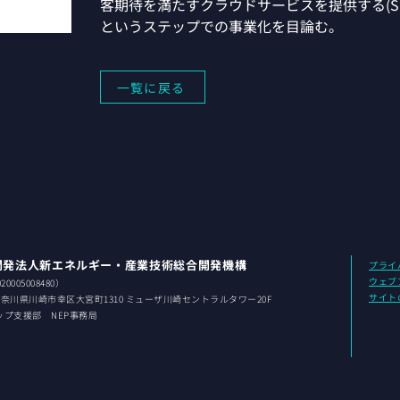
客期待を満たすクラウドサービスを提供する(S
というステップでの事業化を目論む。
一覧に戻る
開発法人新エネルギー・産業技術総合開発機構
プライ
ウェブ
0005008480）
サイト
 神奈川県
川崎市幸区大宮町1310 ミューザ川崎セントラルタワー20F
ップ支援部 NEP事務局