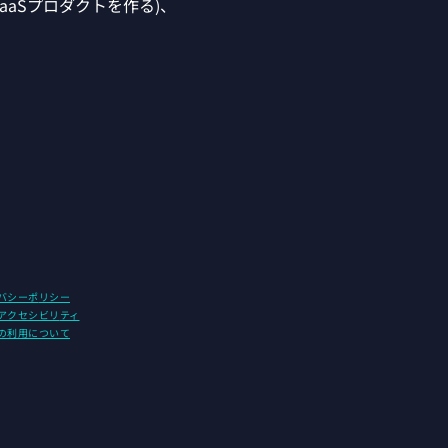
aaSプロダクトを作る)、
バシーポ
リシー
アクセシビリ
ティ
の利用について