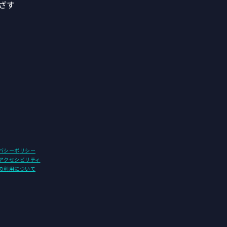
ざす
バシーポ
リシー
アクセシビリ
ティ
の利用について