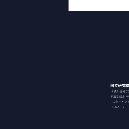
国立研究
（法人番号 202
〒212-8554
スタ
ートア
E-MAIL：