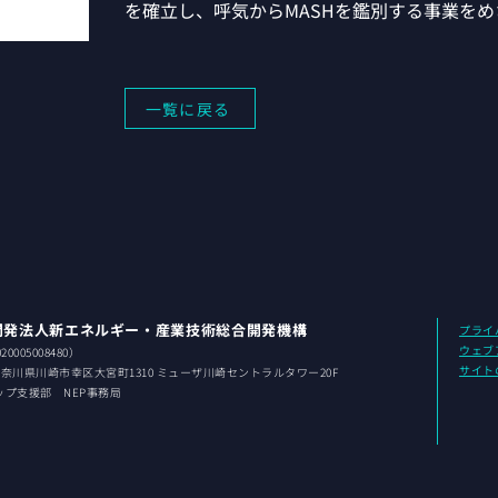
を確立し、呼気からMASHを鑑別する事業をめ
一覧に戻る
開発法人新エネルギー・産業技術総合開発機構
プライ
ウェブ
0005008480）
サイト
 神奈川県
川崎市幸区大宮町1310 ミューザ川崎セントラルタワー20F
ップ支援部 NEP事務局