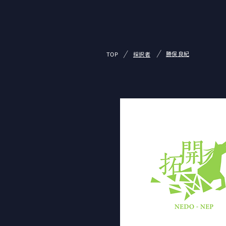
/
/
勝俣 良紀
TOP
採択者