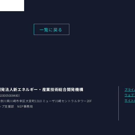
一覧に戻る
開発法人新エネルギー・産業技術総合開発機構
プライ
ウェブ
0005008480）
サイト
 神奈川県
川崎市幸区大宮町1310 ミューザ川崎セントラルタワー20F
ップ支援部 NEP事務局