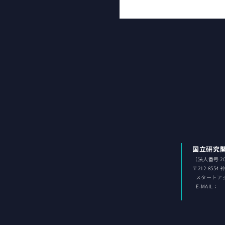
国立研究
（法人番号 202
〒212-8554
スタ
ートア
E-MAIL：