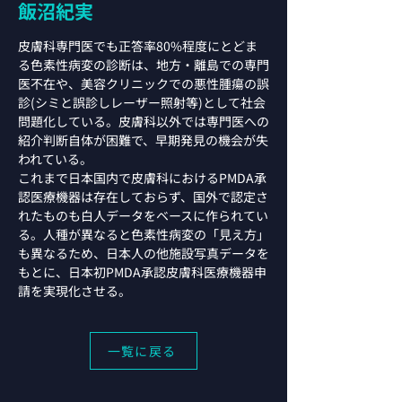
飯沼紀実
皮膚科専門医でも正答率80%程度にとどま
る色素性病変の診断は、地方・離島での専門
医不在や、美容クリニックでの悪性腫瘍の誤
診(シミと誤診しレーザー照射等)として社会
問題化している。皮膚科以外では専門医への
紹介判断自体が困難で、早期発見の機会が失
われている。
これまで日本国内で皮膚科におけるPMDA承
認医療機器は存在しておらず、国外で認定さ
れたものも白人データをベースに作られてい
る。人種が異なると色素性病変の「見え方」
も異なるため、日本人の他施設写真データを
もとに、日本初PMDA承認皮膚科医療機器申
請を実現化させる。
一覧に戻る