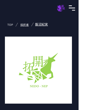
/
/
飯沼紀実
TOP
採択者