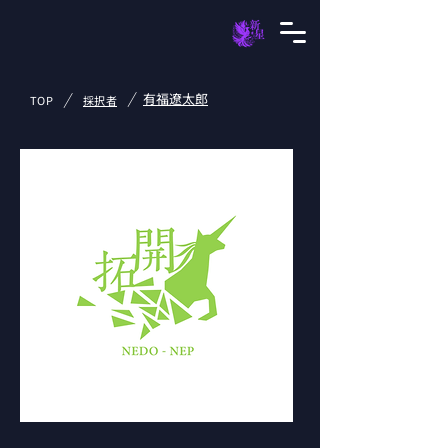
/
/
有福遼太郎
TOP
採択者