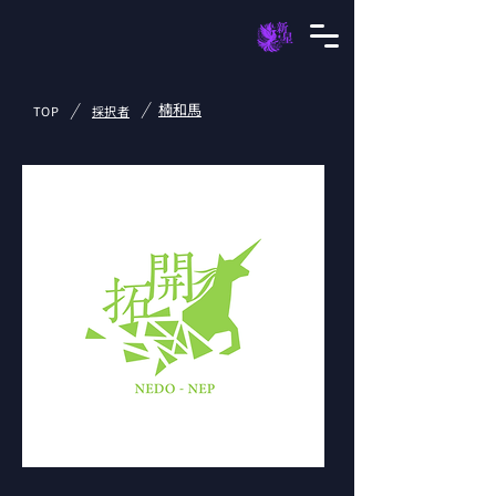
/
/
楠和馬
TOP
採択者