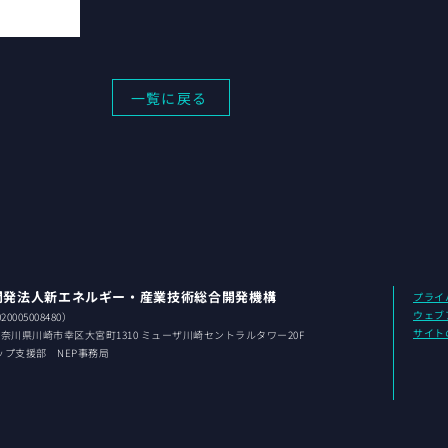
一覧に戻る
開発法人新エネルギー・産業技術総合開発機構
プライ
ウェブ
0005008480）
サイト
 神奈川県
川崎市幸区大宮町1310 ミューザ川崎セントラルタワー20F
ップ支援部 NEP事務局