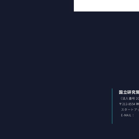
国立研究
（法人番号 202
〒212-8554
スタ
ートア
E-MAIL：