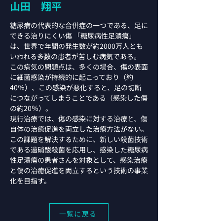
山田 翔平
糖尿病の代表的な合併症の一つである、足に
できる治りにくい傷 「糖尿病性足潰瘍」
は、世界で年間の発生数が約2000万人とも
いわれる多数の患者が苦しむ病気である。
この病気の問題点は、多くの場合、傷の表面
に細菌感染が持続的に起こっており（約
40％）、この感染が悪化すると、足の切断
につながってしまうことである（感染した傷
の約20％）。
現行治療では、傷の感染に対する治療と、傷
自体の治癒促進を両立した治療方法がない。
この課題を解決するために、新しい殺菌技術
である過硝酸殺菌を応用し、感染した糖尿病
性足潰瘍の患者さんを対象として、感染治療
と傷の治癒促進を両立するという技術の事業
化を目指す。
一覧に戻る