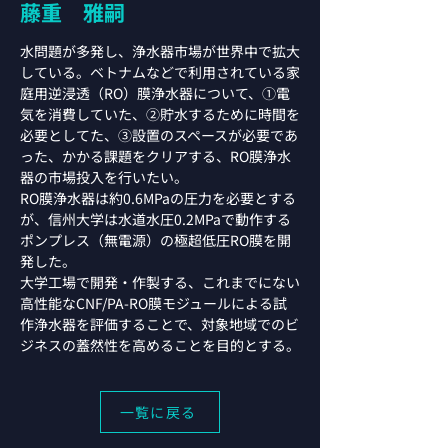
藤重 雅嗣
水問題が多発し、浄水器市場が世界中で拡大
している。ベトナムなどで利用されている家
庭用逆浸透（RO）膜浄水器について、①電
気を消費していた、②貯水するために時間を
必要としてた、③設置のスペースが必要であ
った、かかる課題をクリアする、RO膜浄水
器の市場投入を行いたい。
RO膜浄水器は約0.6MPaの圧力を必要とする
が、信州大学は水道水圧0.2MPaで動作する
ポンプレス（無電源）の極超低圧RO膜を開
発した。
大学工場で開発・作製する、これまでにない
高性能なCNF/PA-RO膜モジュールによる試
作浄水器を評価することで、対象地域でのビ
ジネスの蓋然性を高めることを目的とする。
一覧に戻る