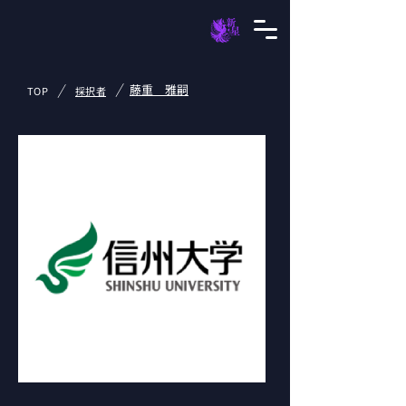
/
/
藤重 雅嗣
TOP
採択者