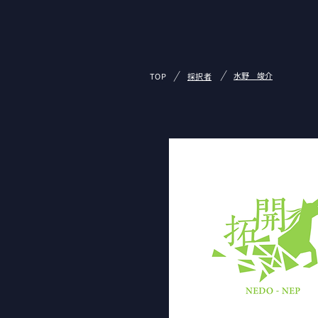
/
/
水野 竣介
TOP
採択者