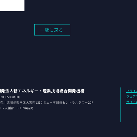
一覧に戻る
開発法人新エネルギー・産業技術総合開発機構
プライ
ウェブ
0005008480）
サイト
 神奈川県
川崎市幸区大宮町1310 ミューザ川崎セントラルタワー20F
ップ支援部 NEP事務局