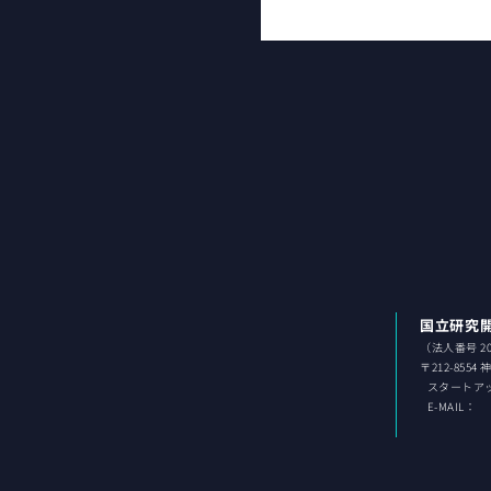
国立研究
（法人番号 202
〒212-8554
スタ
ートア
E-MAIL：