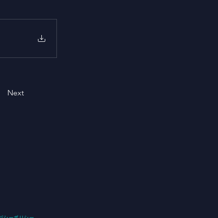
Next
バシーポ
リシー